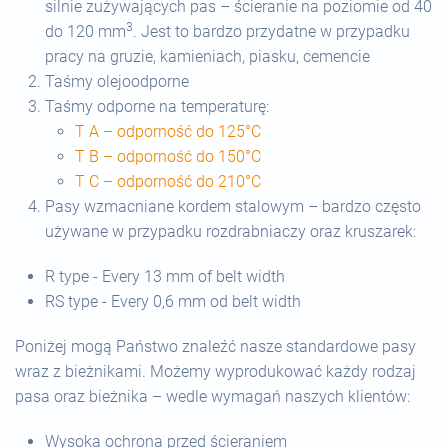
silnie zużywających pas – ścieranie na poziomie od 40
3
do 120 mm
. Jest to bardzo przydatne w przypadku
pracy na gruzie, kamieniach, piasku, cemencie
Taśmy olejoodporne
Taśmy odporne na temperaturę
:
T A – odporność do 125
°
C
T B – odporność do 150
°
C
T C – odporność do 210
°
C
Pasy wzmacniane kordem stalowym – bardzo często
używane w przypadku rozdrabniaczy oraz kruszarek
:
R type - Every 13 mm of belt width
RS type - Every 0,6 mm od belt width
Poniżej mogą Państwo znaleźć nasze standardowe pasy
wraz z bieżnikami. Możemy wyprodukować każdy rodzaj
pasa oraz bieżnika – wedle wymagań naszych klientów
:
Wysoka ochrona przed ścieraniem